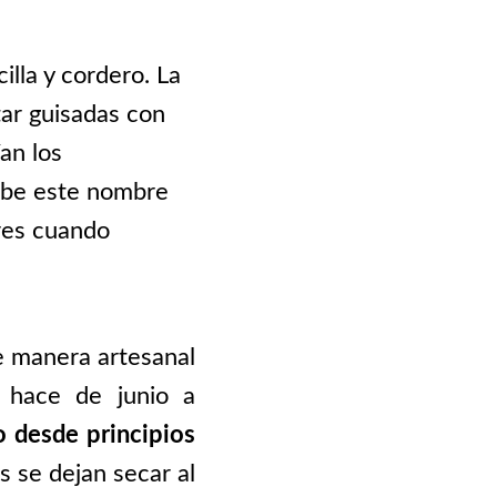
illa y cordero. La
tar guisadas con
an los
cibe este nombre
ares cuando
e manera artesanal
e hace de junio a
o desde principios
s se dejan secar al