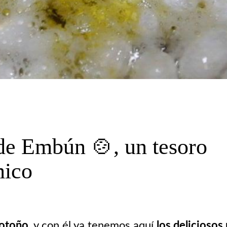
de Embún 🍲, un tesoro
mico
otoño
, y con él ya tenemos aquí
los deliciosos