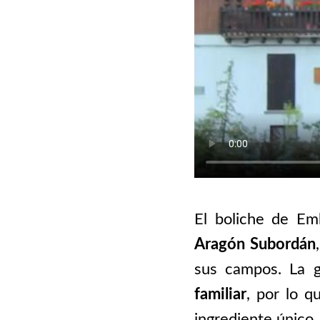
El boliche de E
Aragón Subordán
sus campos. La 
familiar
, por lo q
ingrediente único.