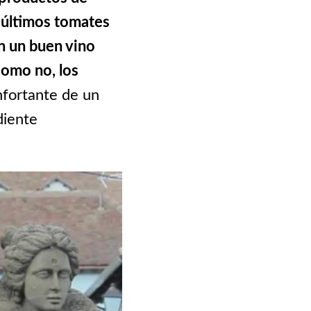
s últimos tomates
on un buen vino
como no, los
fortante de un
diente