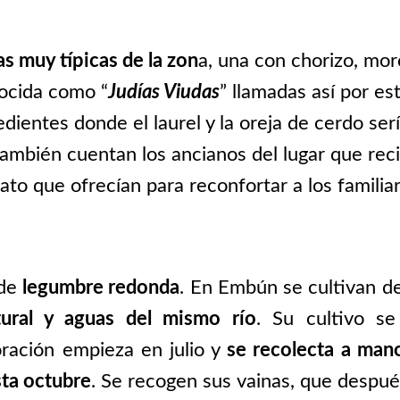
as muy típicas de la zon
a, una con chorizo, morc
nocida como “
Judías Viudas
” llamadas así por es
dientes donde el laurel y la oreja de cerdo serí
también cuentan los ancianos del lugar que re
lato que ofrecían para reconfortar a los famili
 de
legumbre redonda
. En Embún se cultivan d
tural y aguas del mismo río
. Su cultivo s
oración empieza en julio y
se recolecta a man
ta octubre
. Se recogen sus vainas, que despué