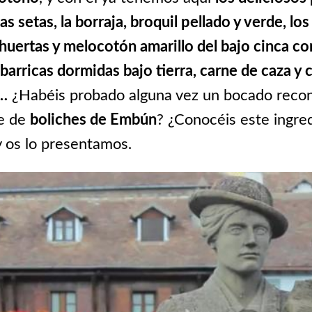
 setas, la borraja, broquil pellado y verde, lo
huertas y melocotón amarillo del bajo cinca c
barricas dormidas bajo tierra, carne de caza y 
a…
¿Habéis probado alguna vez un bocado recon
se de
boliches de Embún
? ¿Conocéis este ingre
 os lo presentamos.