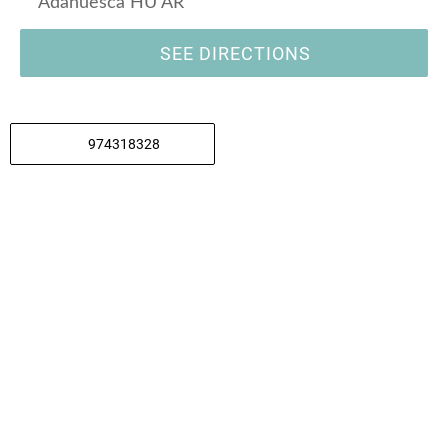
Adahuesca HU AR
SEE DIRECTIONS
974318328