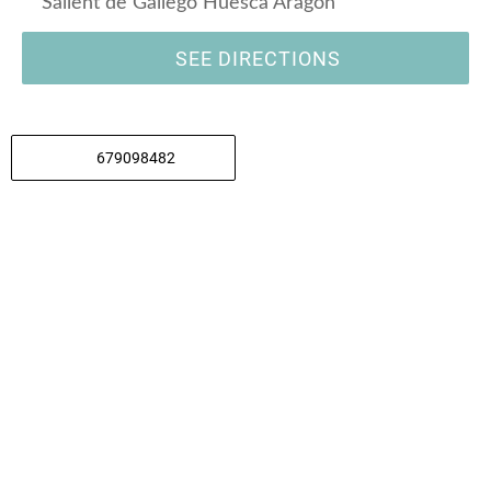
Sallent de Gállego Huesca Aragón
SEE DIRECTIONS
679098482