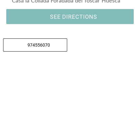
Casa la Collada Foradada del Toscar Huesca
SEE DIRECTIONS
974556070